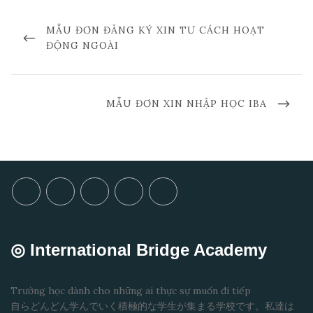
MẪU ĐƠN ĐĂNG KÝ XIN TƯ CÁCH HOẠT
ĐỘNG NGOÀI
MẪU ĐƠN XIN NHẬP HỌC IBA
◎ International Bridge Academy
Trường học dành cho những ai thực sự muốn đi tiếp
自らどんどん学んでいく積極的な学生が集まる学校です。私達は