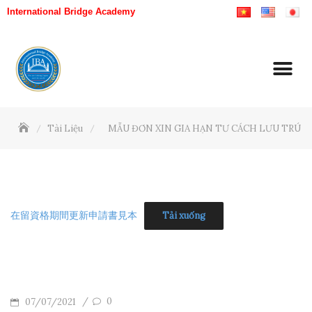
International Bridge Academy
Tài Liệu
MẪU ĐƠN XIN GIA HẠN TƯ CÁCH LƯU TRÚ
在留資格期間更新申請書見本
Tải xuống
0
/
07/07/2021